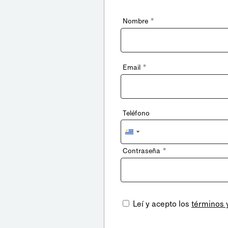
*
Nombre
*
Email
Teléfono
Uruguay
+598
*
Contraseña
Leí y acepto los
términos 