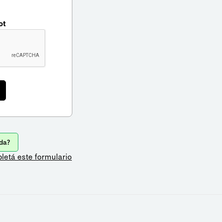
ot
da?
letá este formulario