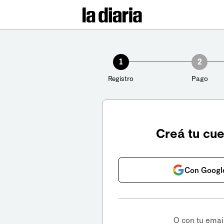
1
2
Registro
Pago
Creá tu cu
Con Googl
O con tu emai