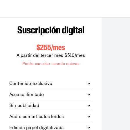
Suscripción digital
$255/mes
A partir del tercer mes $510/mes
Podés cancelar cuando quieras
Contenido exclusivo
Además de leer todos los contenidos
Acceso ilimitado
digitales de
la diaria
, podrás acceder a
los contenidos de Le Monde
Accedés sin límites a todos nuestros
Sin publicidad
diplomatique.
contenidos.
Navegá el sitio web sin espacios
Audio con artículos leídos
publicitarios.
Podrás escuchar los principales
Edición papel digitalizada
artículos del día, leídos por nuestro