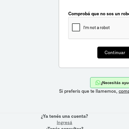
Comprobá que no sos un rob
¿Necesitás ayu
Si preferís que te llamemos,
comp
¿Ya tenés una cuenta?
Ingresá
¿Tenés consultas?