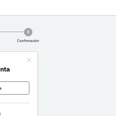
3
Confirmación
enta
e
l