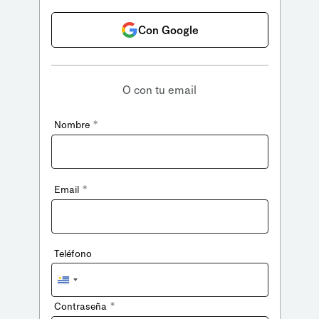
Con Google
O con tu email
*
Nombre
*
Email
Teléfono
Uruguay
+598
*
Contraseña