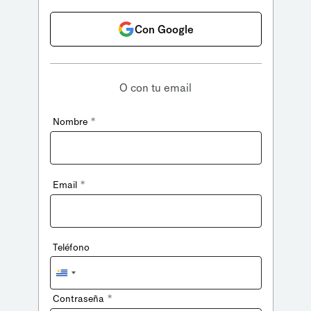
Con Google
O con tu email
*
Nombre
*
Email
Teléfono
Uruguay
+598
*
Contraseña