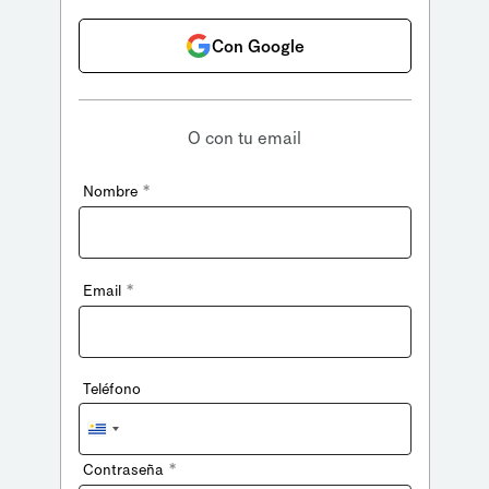
Con Google
O con tu email
*
Nombre
*
Email
Teléfono
Uruguay
+598
*
Contraseña