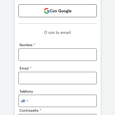
Con Google
O con tu email
*
Nombre
*
Email
Teléfono
Uruguay
+598
*
Contraseña