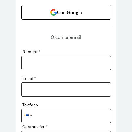
Con Google
O con tu email
*
Nombre
*
Email
Teléfono
Uruguay
+598
*
Contraseña