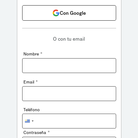
Con Google
O con tu email
*
Nombre
*
Email
Teléfono
Uruguay
+598
*
Contraseña