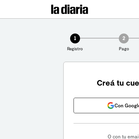
1
2
Registro
Pago
Creá tu cu
Con Googl
O con tu emai