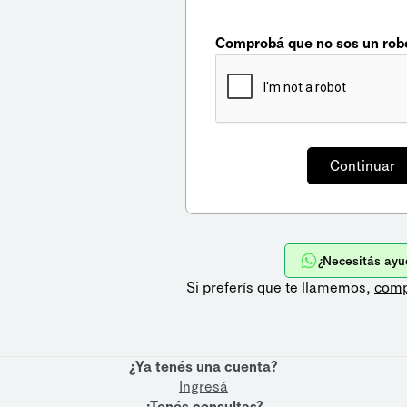
Comprobá que no sos un rob
¿Necesitás ayu
Si preferís que te llamemos,
comp
¿Ya tenés una cuenta?
Ingresá
¿Tenés consultas?