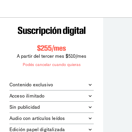
Suscripción digital
$255/mes
A partir del tercer mes $510/mes
Podés cancelar cuando quieras
Contenido exclusivo
Además de leer todos los contenidos
Acceso ilimitado
digitales de
la diaria
, podrás acceder a
los contenidos de Le Monde
Accedés sin límites a todos nuestros
Sin publicidad
diplomatique.
contenidos.
Navegá el sitio web sin espacios
Audio con artículos leídos
publicitarios.
Podrás escuchar los principales
Edición papel digitalizada
artículos del día, leídos por nuestro