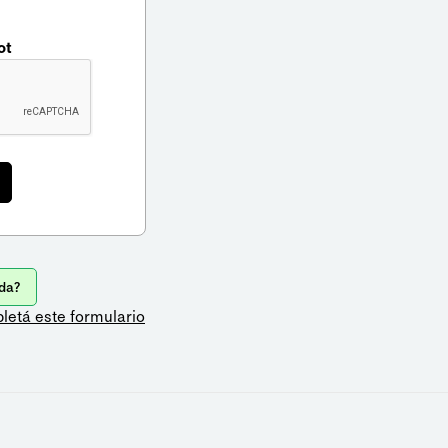
ot
da?
letá este formulario