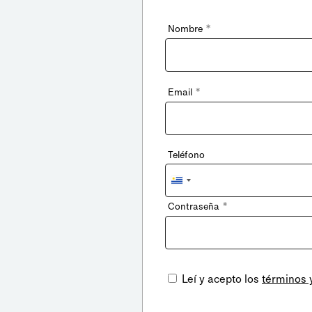
*
Nombre
*
Email
Teléfono
Uruguay
+598
*
Contraseña
Leí y acepto los
términos 