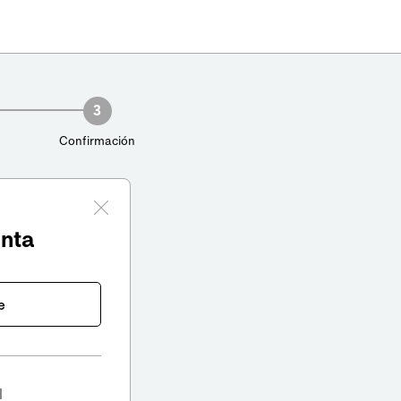
3
Confirmación
enta
e
l