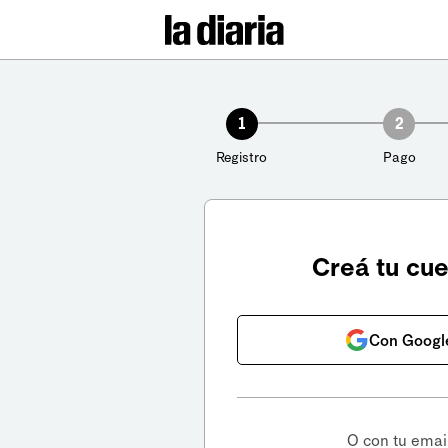
1
2
Registro
Pago
Creá tu cu
Con Googl
O con tu emai