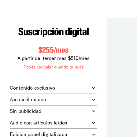
Suscripción digital
$255/mes
A partir del tercer mes $510/mes
Podés cancelar cuando quieras
Contenido exclusivo
Además de leer todos los contenidos
Acceso ilimitado
digitales de
la diaria
, podrás acceder a
los contenidos de Le Monde
Accedés sin límites a todos nuestros
Sin publicidad
diplomatique.
contenidos.
Navegá el sitio web sin espacios
Audio con artículos leídos
publicitarios.
Podrás escuchar los principales
Edición papel digitalizada
artículos del día, leídos por nuestro