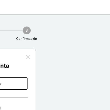
3
Confirmación
enta
e
l