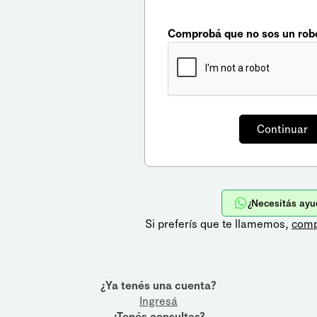
Comprobá que no sos un rob
¿Necesitás ayu
Si preferís que te llamemos,
comp
¿Ya tenés una cuenta?
Ingresá
¿Tenés consultas?