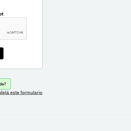
ot
da?
letá este formulario