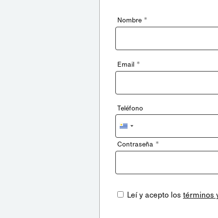
*
Nombre
*
Email
Teléfono
Uruguay
+598
*
Contraseña
Leí y acepto los
términos 