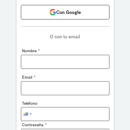
Con Google
O con tu email
*
Nombre
*
Email
Teléfono
Uruguay
+598
*
Contraseña