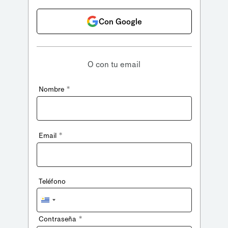
Con Google
O con tu email
*
Nombre
*
Email
Teléfono
Uruguay
+598
*
Contraseña