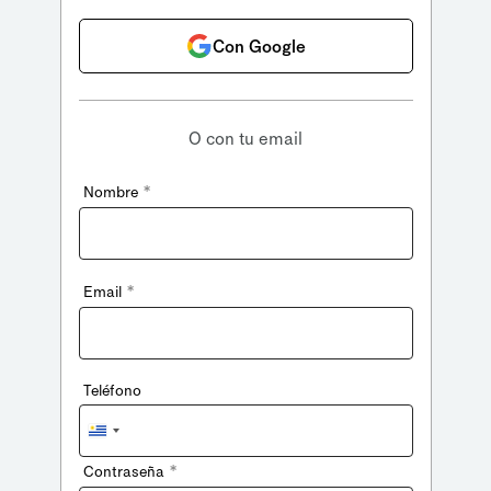
Con Google
O con tu email
*
Nombre
*
Email
Teléfono
Uruguay
+598
*
Contraseña