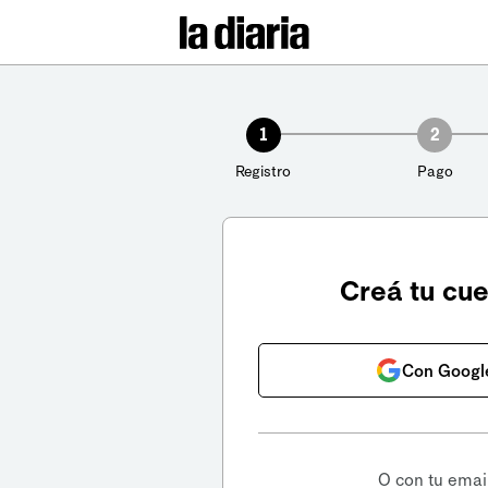
1
2
Registro
Pago
Creá tu cu
Con Googl
O con tu emai