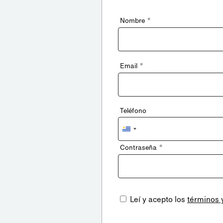
*
Nombre
*
Email
Teléfono
Uruguay
+598
*
Contraseña
Leí y acepto los
términos 