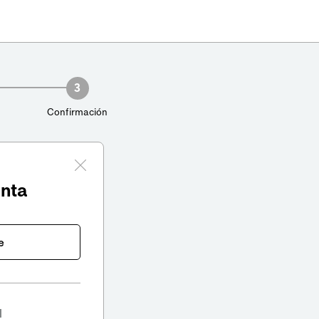
3
Confirmación
enta
e
l