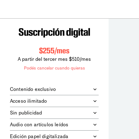
Suscripción digital
$255/mes
A partir del tercer mes $510/mes
Podés cancelar cuando quieras
Contenido exclusivo
Además de leer todos los contenidos
Acceso ilimitado
digitales de
la diaria
, podrás acceder a
los contenidos de Le Monde
Accedés sin límites a todos nuestros
Sin publicidad
diplomatique.
contenidos.
Navegá el sitio web sin espacios
Audio con artículos leídos
publicitarios.
Podrás escuchar los principales
Edición papel digitalizada
artículos del día, leídos por nuestro