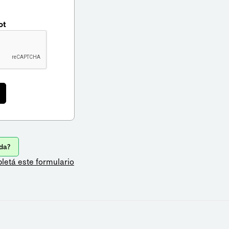
ot
da?
letá este formulario