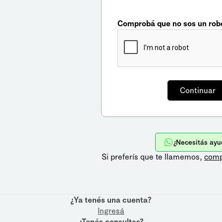
Comprobá que no sos un rob
¿Necesitás ayu
Si preferís que te llamemos,
comp
¿Ya tenés una cuenta?
Ingresá
¿Tenés consultas?