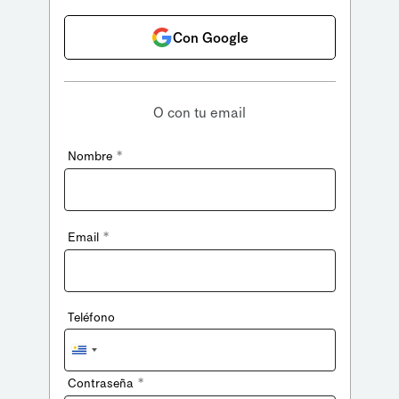
Con Google
O con tu email
*
Nombre
*
Email
Teléfono
Uruguay
+598
*
Contraseña