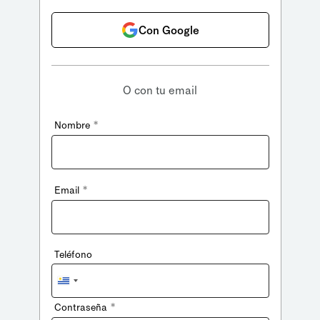
Con Google
O con tu email
*
Nombre
*
Email
Teléfono
Uruguay
+598
*
Contraseña