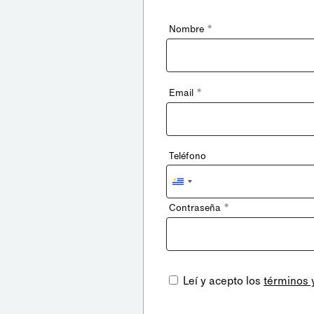
*
Nombre
*
Email
Teléfono
Uruguay
+598
*
Contraseña
Leí y acepto los
términos 