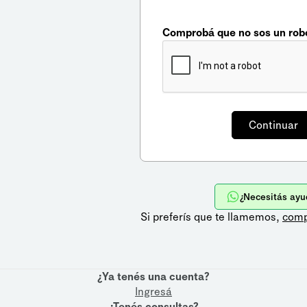
Comprobá que no sos un rob
¿Necesitás ayu
Si preferís que te llamemos,
comp
¿Ya tenés una cuenta?
Ingresá
¿Tenés consultas?