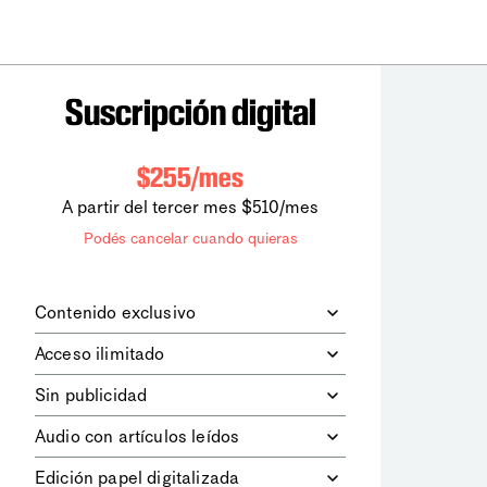
Suscripción digital
$255/mes
A partir del tercer mes $510/mes
Podés cancelar cuando quieras
Contenido exclusivo
Además de leer todos los contenidos
Acceso ilimitado
digitales de
la diaria
, podrás acceder a
los contenidos de Le Monde
Accedés sin límites a todos nuestros
Sin publicidad
diplomatique.
contenidos.
Navegá el sitio web sin espacios
Audio con artículos leídos
publicitarios.
Podrás escuchar los principales
Edición papel digitalizada
artículos del día, leídos por nuestro