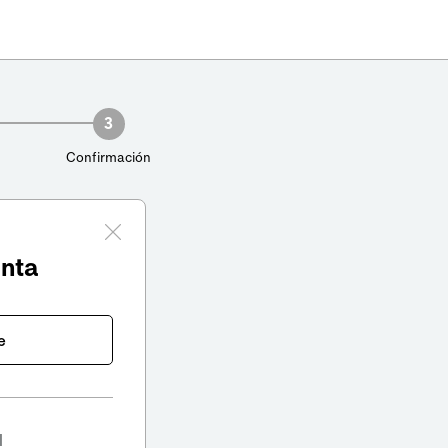
3
Confirmación
enta
e
l