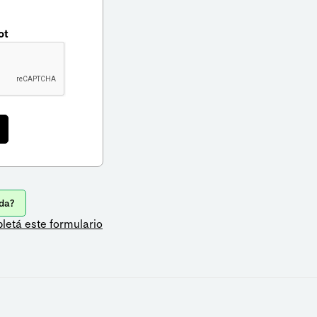
ot
da?
letá este formulario