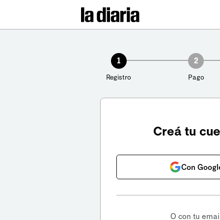
1
2
Registro
Pago
Creá tu cu
Con Googl
O con tu emai