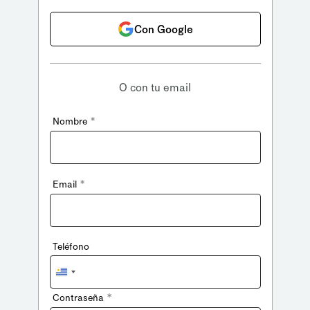
Con Google
O con tu email
*
Nombre
*
Email
Teléfono
Uruguay
+598
*
Contraseña