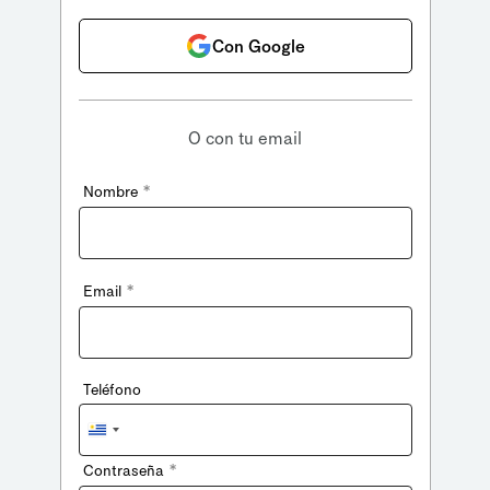
Con Google
O con tu email
*
Nombre
*
Email
Teléfono
Uruguay
+598
*
Contraseña