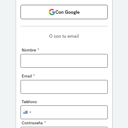
Con Google
O con tu email
*
Nombre
*
Email
Teléfono
Uruguay
+598
*
Contraseña