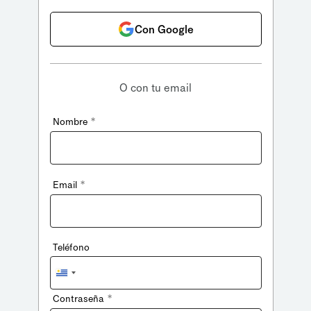
Con Google
O con tu email
*
Nombre
*
Email
Teléfono
Uruguay
+598
*
Contraseña