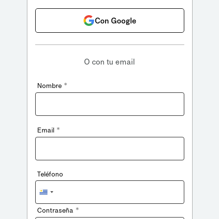
Con Google
O con tu email
*
Nombre
*
Email
Teléfono
Uruguay
+598
*
Contraseña