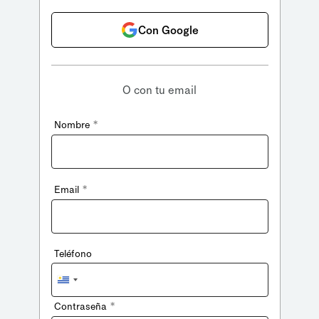
Con Google
O con tu email
*
Nombre
*
Email
Teléfono
Uruguay
+598
*
Contraseña