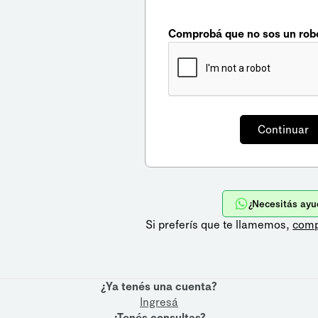
Comprobá que no sos un rob
¿Necesitás ayu
Si preferís que te llamemos,
comp
¿Ya tenés una cuenta?
Ingresá
¿Tenés consultas?