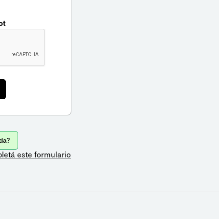
ot
da?
letá este formulario