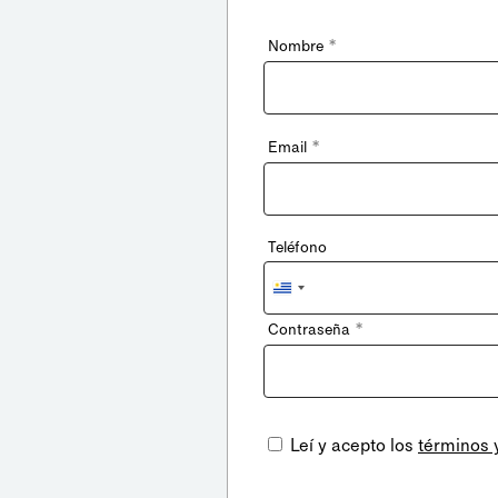
*
Nombre
*
Email
Teléfono
Uruguay
+598
*
Contraseña
Leí y acepto los
términos 