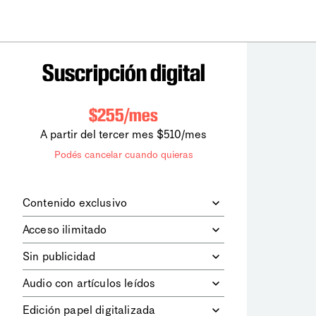
Suscripción digital
$255/mes
A partir del tercer mes $510/mes
Podés cancelar cuando quieras
Contenido exclusivo
Además de leer todos los contenidos
Acceso ilimitado
digitales de
la diaria
, podrás acceder a
los contenidos de Le Monde
Accedés sin límites a todos nuestros
Sin publicidad
diplomatique.
contenidos.
Navegá el sitio web sin espacios
Audio con artículos leídos
publicitarios.
Podrás escuchar los principales
Edición papel digitalizada
artículos del día, leídos por nuestro