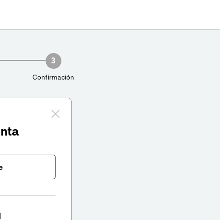
3
Confirmación
enta
e
l