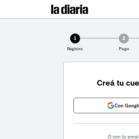
1
2
Registro
Pago
Creá tu cu
Con Googl
O con tu emai