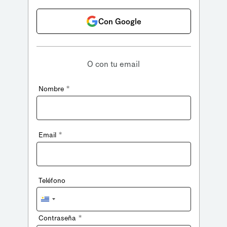
Con Google
O con tu email
*
Nombre
*
Email
Teléfono
Uruguay
+598
*
Contraseña