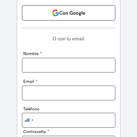
Con Google
O con tu email
*
Nombre
*
Email
Teléfono
Uruguay
+598
*
Contraseña