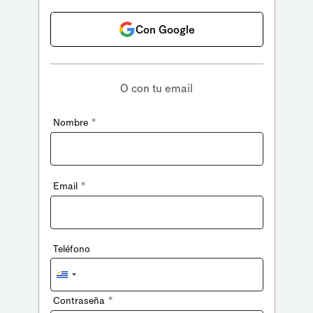
Con Google
O con tu email
*
Nombre
*
Email
Teléfono
Uruguay
+598
*
Contraseña