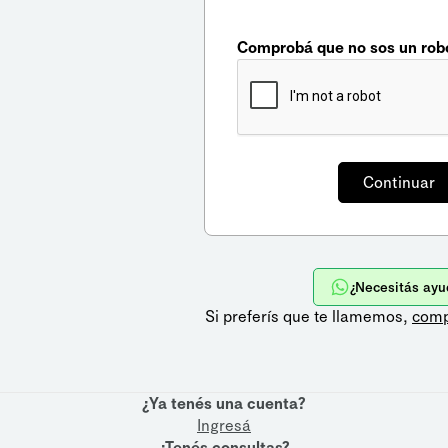
Comprobá que no sos un rob
¿Necesitás ayu
Si preferís que te llamemos,
comp
¿Ya tenés una cuenta?
Ingresá
¿Tenés consultas?