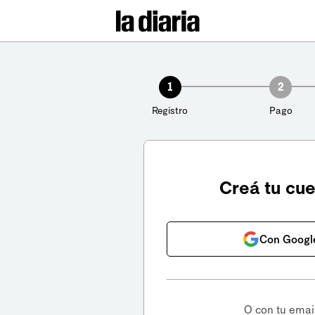
1
2
Registro
Pago
Creá tu cu
Con Googl
O con tu emai