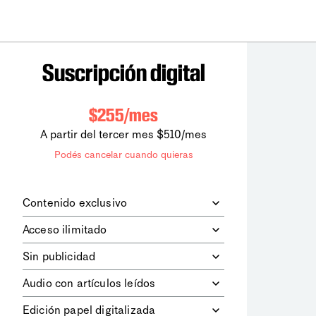
Suscripción digital
$255/mes
A partir del tercer mes $510/mes
Podés cancelar cuando quieras
Contenido exclusivo
Además de leer todos los contenidos
Acceso ilimitado
digitales de
la diaria
, podrás acceder a
los contenidos de Le Monde
Accedés sin límites a todos nuestros
Sin publicidad
diplomatique.
contenidos.
Navegá el sitio web sin espacios
Audio con artículos leídos
publicitarios.
Podrás escuchar los principales
Edición papel digitalizada
artículos del día, leídos por nuestro