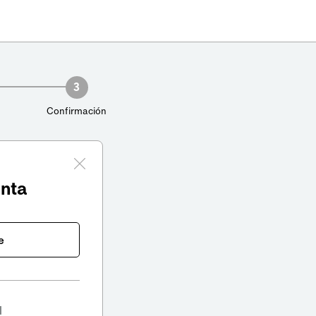
3
Confirmación
enta
e
l