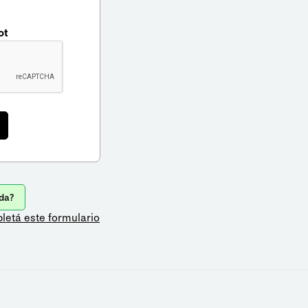
ot
da?
letá este formulario