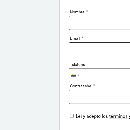
*
Nombre
*
Email
Teléfono
Uruguay
+598
*
Contraseña
Leí y acepto los
términos 