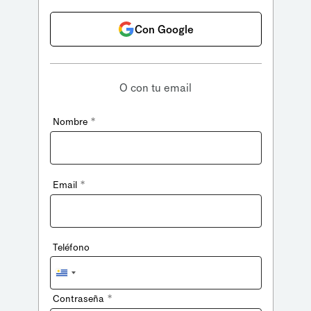
Con Google
O con tu email
*
Nombre
*
Email
Teléfono
Uruguay
+598
*
Contraseña