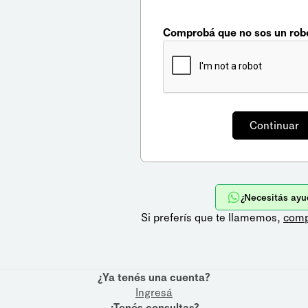
Comprobá que no sos un rob
¿Necesitás ayu
Si preferís que te llamemos,
comp
¿Ya tenés una cuenta?
Ingresá
¿Tenés consultas?