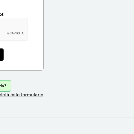
ot
da?
letá este formulario