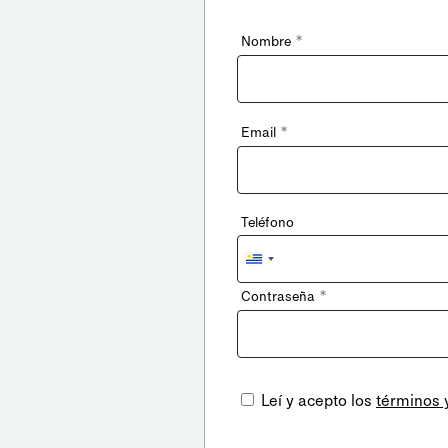
*
Nombre
*
Email
Teléfono
Uruguay
+598
*
Contraseña
Leí y acepto los
términos 