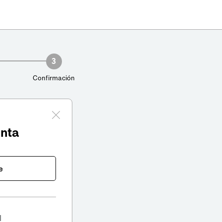
3
Confirmación
enta
e
l