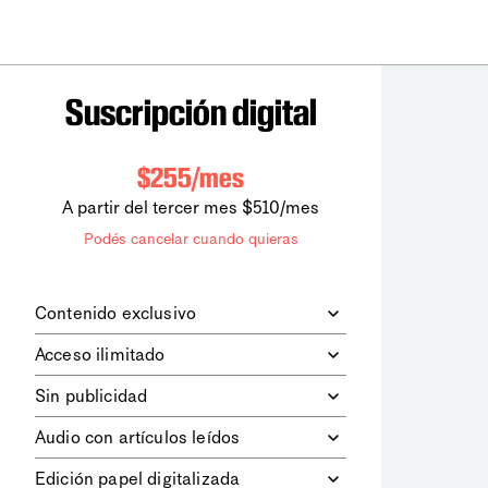
Suscripción digital
$255/mes
A partir del tercer mes $510/mes
Podés cancelar cuando quieras
Contenido exclusivo
Además de leer todos los contenidos
Acceso ilimitado
digitales de
la diaria
, podrás acceder a
los contenidos de Le Monde
Accedés sin límites a todos nuestros
Sin publicidad
diplomatique.
contenidos.
Navegá el sitio web sin espacios
Audio con artículos leídos
publicitarios.
Podrás escuchar los principales
Edición papel digitalizada
artículos del día, leídos por nuestro