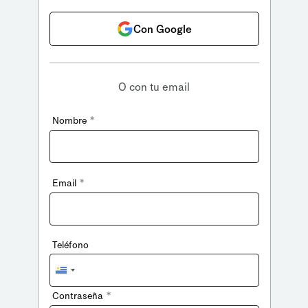
Con Google
O con tu email
*
Nombre
*
Email
Teléfono
Uruguay
+598
*
Contraseña