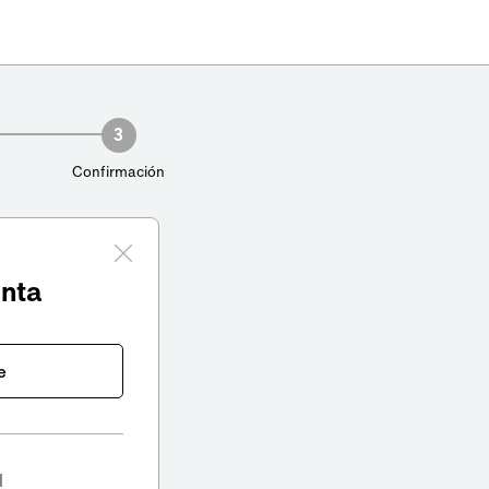
3
Confirmación
enta
e
l