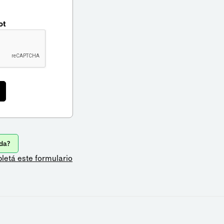
ot
da?
letá este formulario