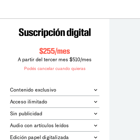
Suscripción digital
$255/mes
A partir del tercer mes $510/mes
Podés cancelar cuando quieras
Contenido exclusivo
Además de leer todos los contenidos
Acceso ilimitado
digitales de
la diaria
, podrás acceder a
los contenidos de Le Monde
Accedés sin límites a todos nuestros
Sin publicidad
diplomatique.
contenidos.
Navegá el sitio web sin espacios
Audio con artículos leídos
publicitarios.
Podrás escuchar los principales
Edición papel digitalizada
artículos del día, leídos por nuestro