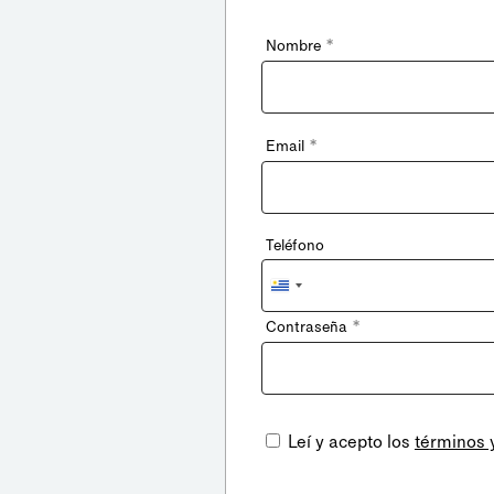
*
Nombre
*
Email
Teléfono
Uruguay
+598
*
Contraseña
Leí y acepto los
términos 