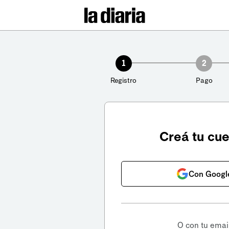
1
2
Registro
Pago
Creá tu cu
Con Googl
O con tu emai