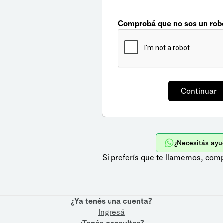
Comprobá que no sos un rob
¿Necesitás ayu
Si preferís que te llamemos,
comp
¿Ya tenés una cuenta?
Ingresá
¿Tenés consultas?