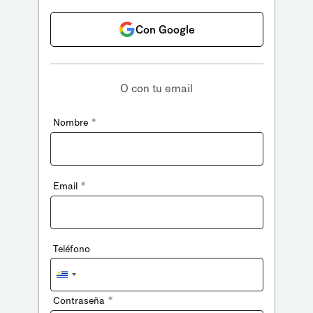
Con Google
O con tu email
*
Nombre
*
Email
Teléfono
Uruguay
+598
*
Contraseña