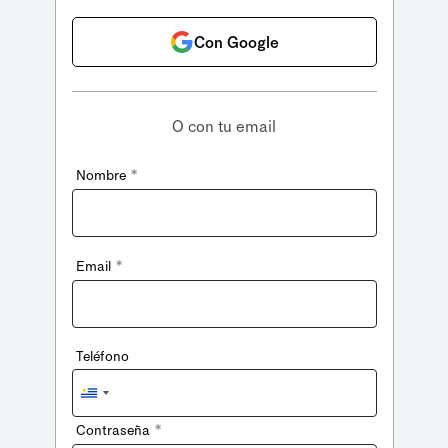
Con Google
O con tu email
*
Nombre
*
Email
Teléfono
Uruguay
+598
*
Contraseña