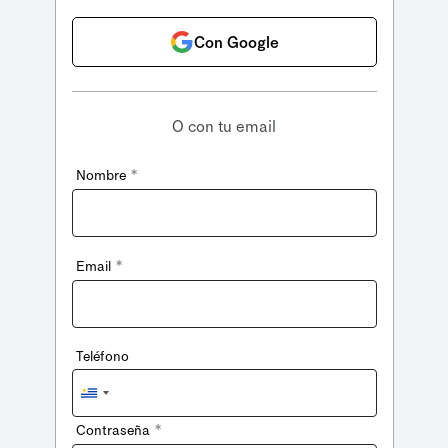
Con Google
O con tu email
*
Nombre
*
Email
Teléfono
Uruguay
+598
*
Contraseña