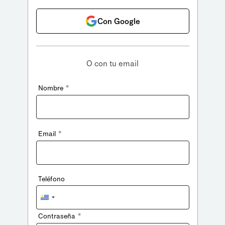
Con Google
O con tu email
*
Nombre
*
Email
Teléfono
Uruguay
+598
*
Contraseña