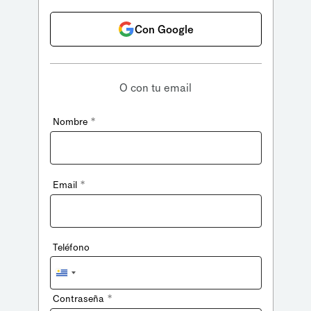
Con Google
O con tu email
*
Nombre
*
Email
Teléfono
Uruguay
+598
*
Contraseña