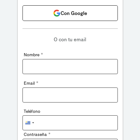
Con Google
O con tu email
*
Nombre
*
Email
Teléfono
Uruguay
+598
*
Contraseña