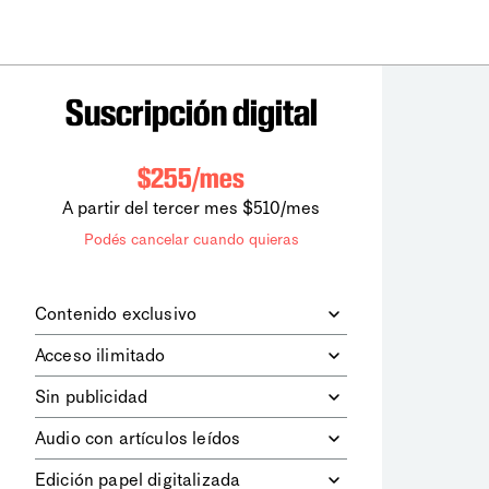
Suscripción digital
$255/mes
A partir del tercer mes $510/mes
Podés cancelar cuando quieras
Contenido exclusivo
Además de leer todos los contenidos
Acceso ilimitado
digitales de
la diaria
, podrás acceder a
los contenidos de Le Monde
Accedés sin límites a todos nuestros
Sin publicidad
diplomatique.
contenidos.
Navegá el sitio web sin espacios
Audio con artículos leídos
publicitarios.
Podrás escuchar los principales
Edición papel digitalizada
artículos del día, leídos por nuestro