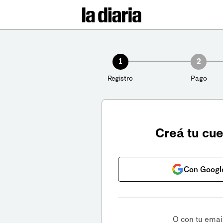
1
2
Registro
Pago
Creá tu cu
Con Googl
O con tu emai