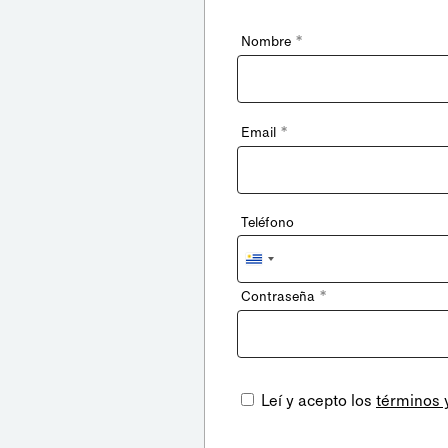
*
Nombre
*
Email
Teléfono
Uruguay
+598
*
Contraseña
Leí y acepto los
términos 