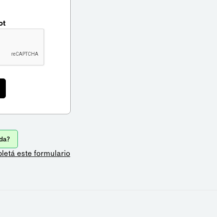
ot
da?
letá este formulario