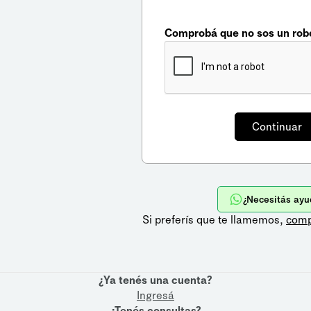
Comprobá que no sos un rob
¿Necesitás ayu
Si preferís que te llamemos,
comp
¿Ya tenés una cuenta?
Ingresá
¿Tenés consultas?