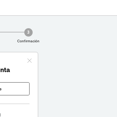
3
Confirmación
enta
e
l