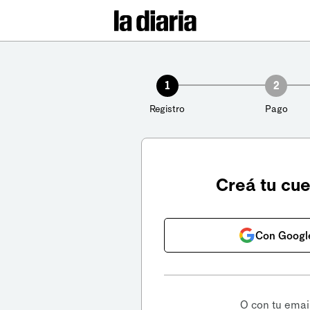
1
2
Registro
Pago
Creá tu cu
Con Googl
O con tu emai