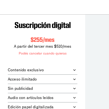
Suscripción digital
$255/mes
A partir del tercer mes $510/mes
Podés cancelar cuando quieras
Contenido exclusivo
Además de leer todos los contenidos
Acceso ilimitado
digitales de
la diaria
, podrás acceder a
los contenidos de Le Monde
Accedés sin límites a todos nuestros
Sin publicidad
diplomatique.
contenidos.
Navegá el sitio web sin espacios
Audio con artículos leídos
publicitarios.
Podrás escuchar los principales
Edición papel digitalizada
artículos del día, leídos por nuestro