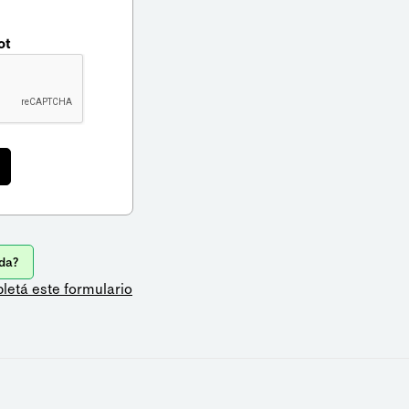
ot
da?
letá este formulario