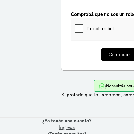
Comprobá que no sos un rob
¿Necesitás ayu
Si preferís que te llamemos,
comp
¿Ya tenés una cuenta?
Ingresá
¿Tenés consultas?