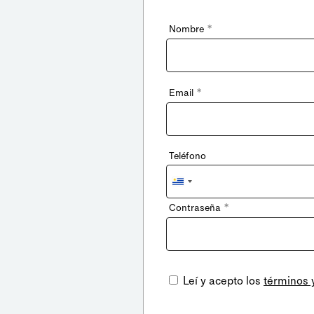
*
Nombre
*
Email
Teléfono
Uruguay
+598
*
Contraseña
Leí y acepto los
términos 