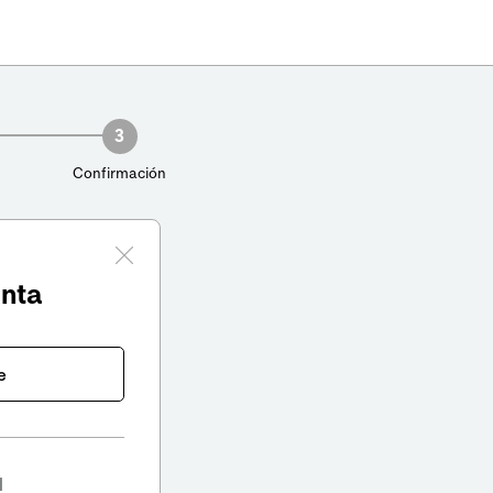
3
Confirmación
enta
e
l