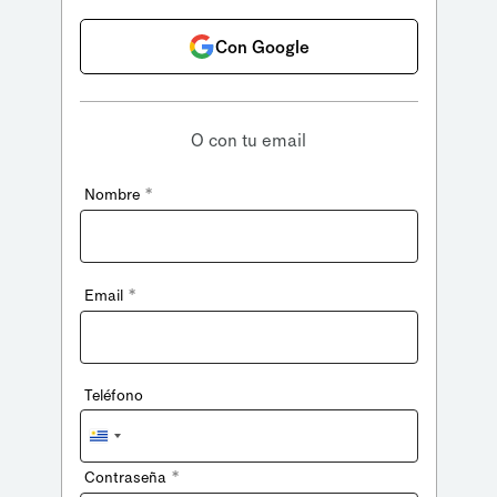
Con Google
O con tu email
*
Nombre
*
Email
Teléfono
Uruguay
+598
*
Contraseña