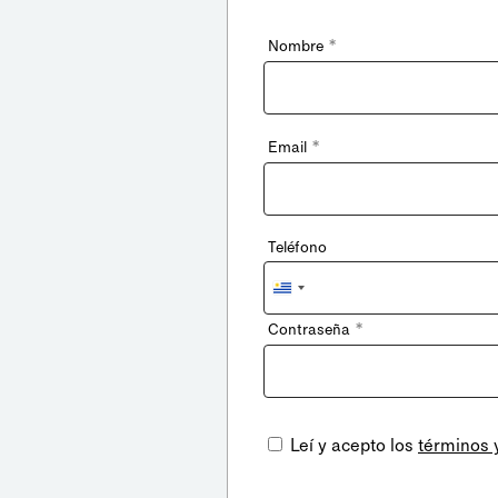
*
Nombre
*
Email
Teléfono
Uruguay
+598
*
Contraseña
Leí y acepto los
términos 