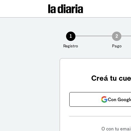
1
2
Registro
Pago
Creá tu cu
Con Googl
O con tu emai