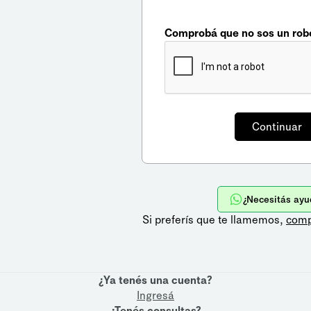
Comprobá que no sos un rob
¿Necesitás ayu
Si preferís que te llamemos,
comp
¿Ya tenés una cuenta?
Ingresá
¿Tenés consultas?