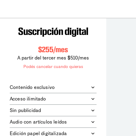
Suscripción digital
$255/mes
A partir del tercer mes $510/mes
Podés cancelar cuando quieras
Contenido exclusivo
Además de leer todos los contenidos
Acceso ilimitado
digitales de
la diaria
, podrás acceder a
los contenidos de Le Monde
Accedés sin límites a todos nuestros
Sin publicidad
diplomatique.
contenidos.
Navegá el sitio web sin espacios
Audio con artículos leídos
publicitarios.
Podrás escuchar los principales
Edición papel digitalizada
artículos del día, leídos por nuestro