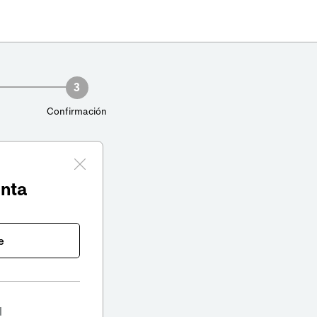
3
Confirmación
enta
e
l