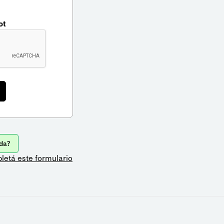
ot
da?
letá este formulario