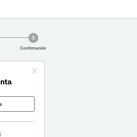
3
Confirmación
enta
e
l