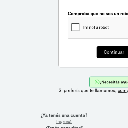
Comprobá que no sos un rob
¿Necesitás ayu
Si preferís que te llamemos,
comp
¿Ya tenés una cuenta?
Ingresá
¿Tenés consultas?