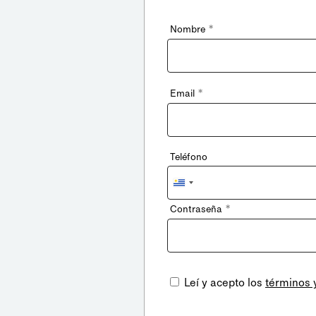
*
Nombre
*
Email
Teléfono
Uruguay
+598
*
Contraseña
Leí y acepto los
términos 