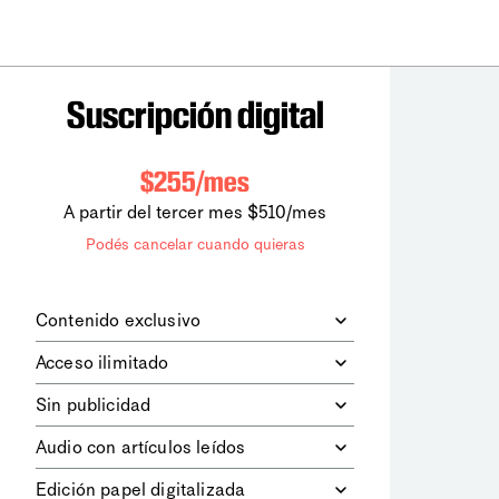
Suscripción digital
$255/mes
A partir del tercer mes $510/mes
Podés cancelar cuando quieras
Contenido exclusivo
Además de leer todos los contenidos
Acceso ilimitado
digitales de
la diaria
, podrás acceder a
los contenidos de Le Monde
Accedés sin límites a todos nuestros
Sin publicidad
diplomatique.
contenidos.
Navegá el sitio web sin espacios
Audio con artículos leídos
publicitarios.
Podrás escuchar los principales
Edición papel digitalizada
artículos del día, leídos por nuestro