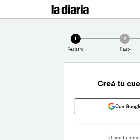
1
2
Registro
Pago
Creá tu cu
Con Googl
O con tu emai