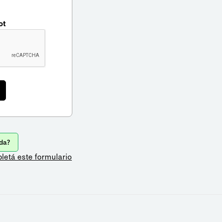
ot
da?
letá este formulario