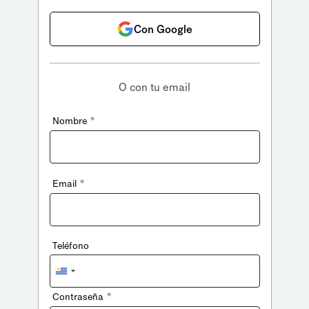
Con Google
O con tu email
*
Nombre
*
Email
Teléfono
Uruguay
+598
*
Contraseña