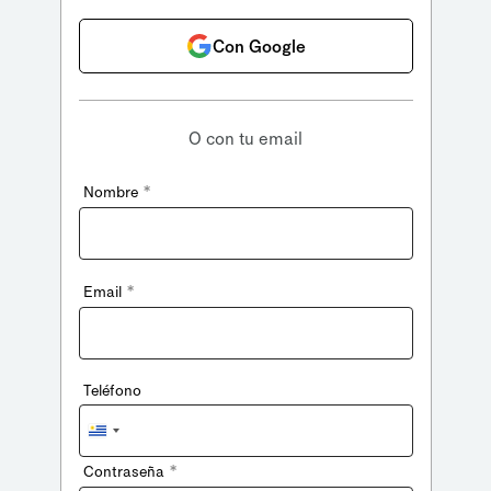
Con Google
O con tu email
*
Nombre
*
Email
Teléfono
Uruguay
+598
*
Contraseña