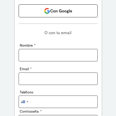
Con Google
O con tu email
*
Nombre
*
Email
Teléfono
Uruguay
+598
*
Contraseña