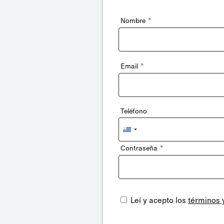
*
Nombre
*
Email
Teléfono
Uruguay
+598
*
Contraseña
Leí y acepto los
términos 