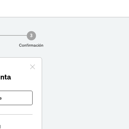
3
Confirmación
enta
e
l