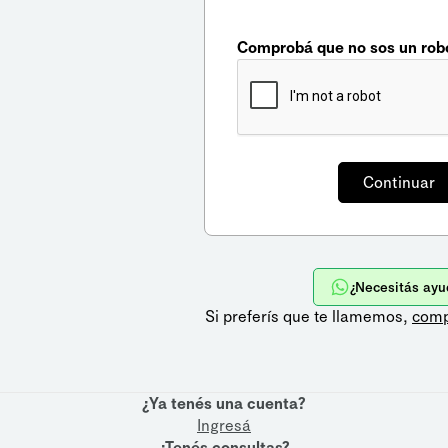
Comprobá que no sos un rob
¿Necesitás ayu
Si preferís que te llamemos,
comp
¿Ya tenés una cuenta?
Ingresá
¿Tenés consultas?