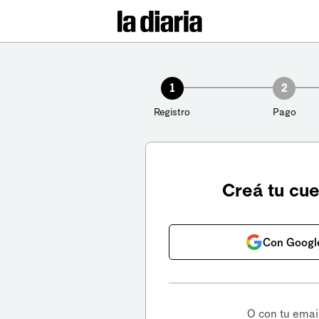
1
2
Registro
Pago
Creá tu cu
Con Googl
O con tu emai