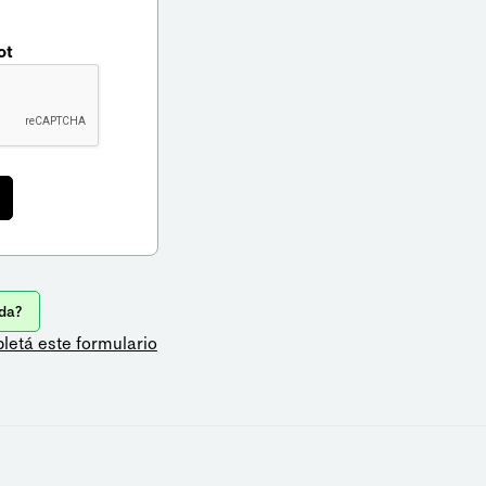
ot
da?
letá este formulario