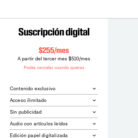
Suscripción digital
$255/mes
A partir del tercer mes $510/mes
Podés cancelar cuando quieras
Contenido exclusivo
Además de leer todos los contenidos
Acceso ilimitado
digitales de
la diaria
, podrás acceder a
los contenidos de Le Monde
Accedés sin límites a todos nuestros
Sin publicidad
diplomatique.
contenidos.
Navegá el sitio web sin espacios
Audio con artículos leídos
publicitarios.
Podrás escuchar los principales
Edición papel digitalizada
artículos del día, leídos por nuestro