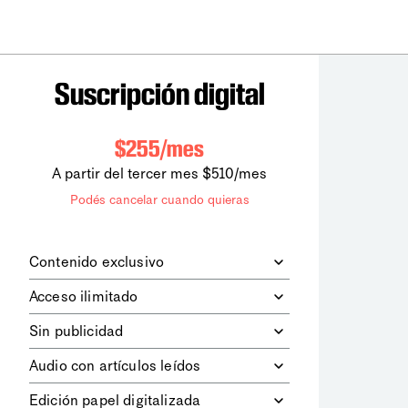
Suscripción digital
$255/mes
A partir del tercer mes $510/mes
Podés cancelar cuando quieras
Contenido exclusivo
Además de leer todos los contenidos
Acceso ilimitado
digitales de
la diaria
, podrás acceder a
los contenidos de Le Monde
Accedés sin límites a todos nuestros
Sin publicidad
diplomatique.
contenidos.
Navegá el sitio web sin espacios
Audio con artículos leídos
publicitarios.
Podrás escuchar los principales
Edición papel digitalizada
artículos del día, leídos por nuestro