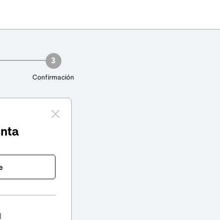
3
Confirmación
enta
e
l