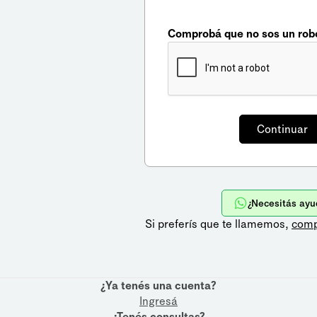
Comprobá que no sos un rob
¿Necesitás ayu
Si preferís que te llamemos,
comp
¿Ya tenés una cuenta?
Ingresá
¿Tenés consultas?