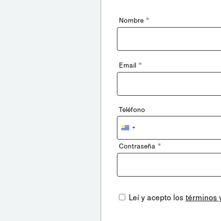
*
Nombre
*
Email
Teléfono
Uruguay
+598
*
Contraseña
Leí y acepto los
términos 