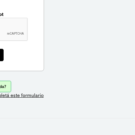
ot
da?
letá este formulario