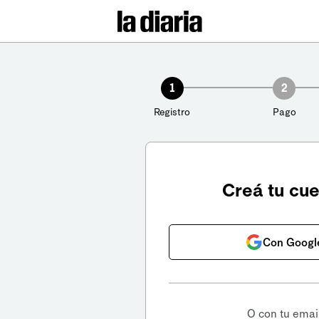
1
2
Registro
Pago
Creá tu cu
Con Googl
O con tu emai