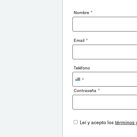
*
Nombre
*
Email
Teléfono
Uruguay
+598
*
Contraseña
Leí y acepto los
términos 