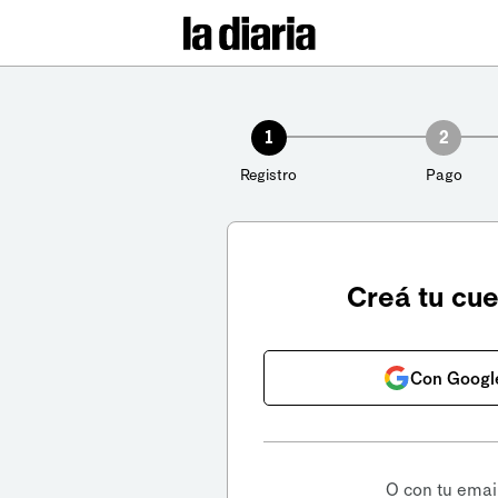
1
2
Registro
Pago
Creá tu cu
Con Googl
O con tu emai