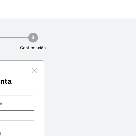
3
Confirmación
enta
e
l