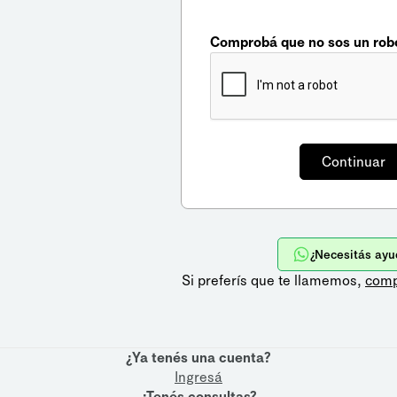
Comprobá que no sos un rob
¿Necesitás ayu
Si preferís que te llamemos,
comp
¿Ya tenés una cuenta?
Ingresá
¿Tenés consultas?