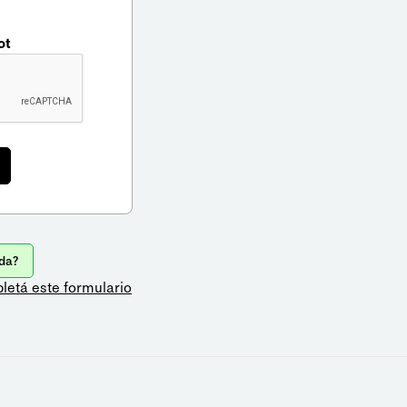
ot
da?
letá este formulario