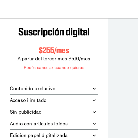
Suscripción digital
$255/mes
A partir del tercer mes $510/mes
Podés cancelar cuando quieras
Contenido exclusivo
Además de leer todos los contenidos
Acceso ilimitado
digitales de
la diaria
, podrás acceder a
los contenidos de Le Monde
Accedés sin límites a todos nuestros
Sin publicidad
diplomatique.
contenidos.
Navegá el sitio web sin espacios
Audio con artículos leídos
publicitarios.
Podrás escuchar los principales
Edición papel digitalizada
artículos del día, leídos por nuestro