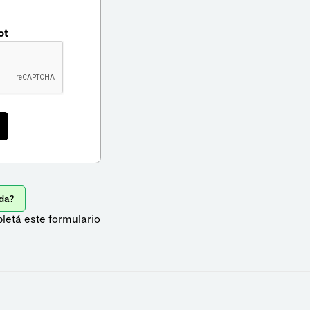
ot
da?
letá este formulario