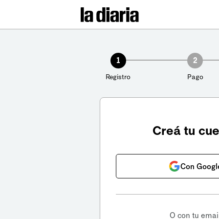
1
2
Registro
Pago
Creá tu cu
Con Googl
O con tu emai