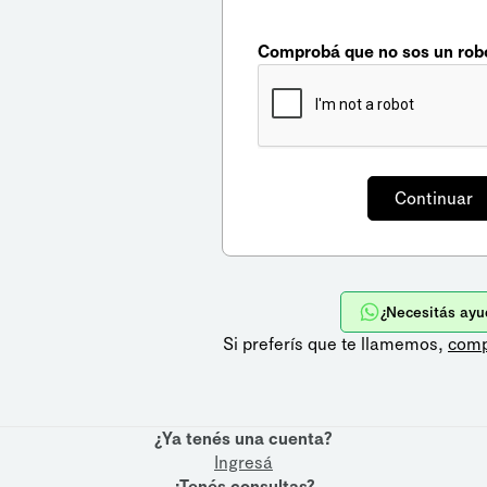
Comprobá que no sos un rob
¿Necesitás ayu
Si preferís que te llamemos,
comp
¿Ya tenés una cuenta?
Ingresá
¿Tenés consultas?