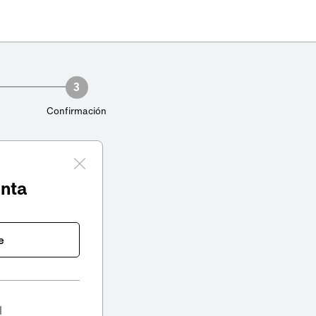
3
Confirmación
enta
e
l