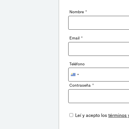
*
Nombre
*
Email
Teléfono
Uruguay
+598
*
Contraseña
Leí y acepto los
términos 