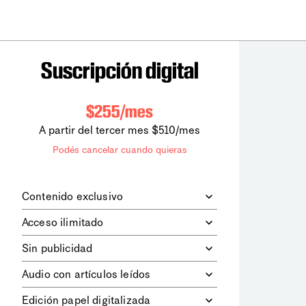
Suscripción digital
$255/mes
A partir del tercer mes $510/mes
Podés cancelar cuando quieras
Contenido exclusivo
Además de leer todos los contenidos
Acceso ilimitado
digitales de
la diaria
, podrás acceder a
los contenidos de Le Monde
Accedés sin límites a todos nuestros
Sin publicidad
diplomatique.
contenidos.
Navegá el sitio web sin espacios
Audio con artículos leídos
publicitarios.
Podrás escuchar los principales
Edición papel digitalizada
artículos del día, leídos por nuestro