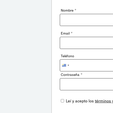
*
Nombre
*
Email
Teléfono
Uruguay
+598
*
Contraseña
Leí y acepto los
términos 