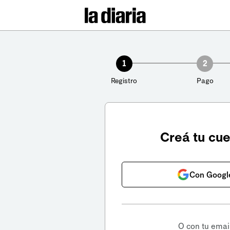
1
2
Registro
Pago
Creá tu cu
Con Googl
O con tu emai