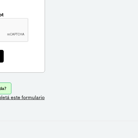
ot
da?
letá este formulario