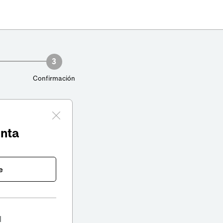
3
Confirmación
enta
e
l