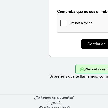
Comprobá que no sos un rob
¿Necesitás ayu
Si preferís que te llamemos,
comp
¿Ya tenés una cuenta?
Ingresá
¿Tenés consultas?