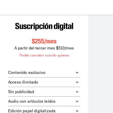
Suscripción digital
$255/mes
A partir del tercer mes $510/mes
Podés cancelar cuando quieras
Contenido exclusivo
Además de leer todos los contenidos
Acceso ilimitado
digitales de
la diaria
, podrás acceder a
los contenidos de Le Monde
Accedés sin límites a todos nuestros
Sin publicidad
diplomatique.
contenidos.
Navegá el sitio web sin espacios
Audio con artículos leídos
publicitarios.
Podrás escuchar los principales
Edición papel digitalizada
artículos del día, leídos por nuestro